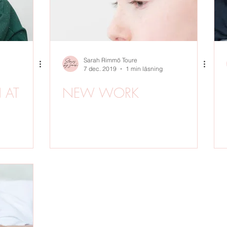
Sarah Rimmö Toure
7 dec. 2019
1 min läsning
 AT
NEW WORK