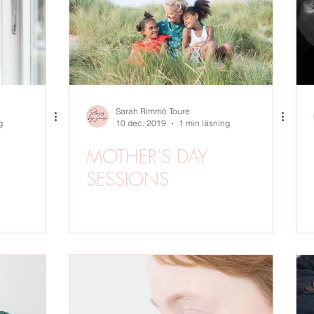
MGF
UTOMHUSFOTO
PORTRÄTT
VÅR
STUDIOF
R
WORKSHOPS
Sarah Rimmö Toure
g
10 dec. 2019
1 min läsning
MOTHER'S DAY
SESSIONS