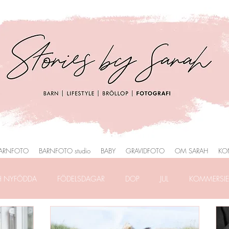
ARNFOTO
BARNFOTO studio
BABY
GRAVIDFOTO
OM SARAH
KO
H NYFÖDDA
FÖDELSDAGAR
DOP
JUL
KOMMERSIEL
RAFERING
FRILANSLIVET
FOTOGRAFERING i PARK
HEMM