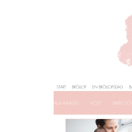
START
BRÖLLOP
EN BRÖLLOPSDAG
B
ALLA INLÄGG
HÖST
BABY OC
FÖRLOVNING
FAMILJEFOTOG