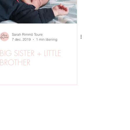
Sarah Rimmö Toure
7 dec. 2019
1 min läsning
BIG SISTER + LITTLE
BROTHER