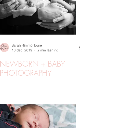
OTO
SOMMAR
Sarah Rimmö Toure
10 dec. 2019
2 min läsning
NEWBORN + BABY
PHOTOGRAPHY