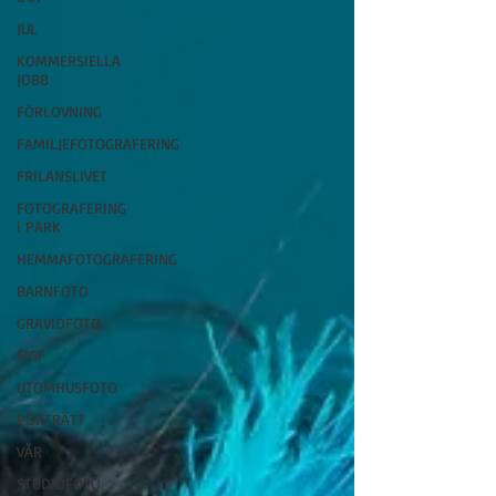
JUL
KOMMERSIELLA
JOBB
FÖRLOVNING
FAMILJEFOTOGRAFERING
FRILANSLIVET
FOTOGRAFERING
i PARK
HEMMAFOTOGRAFERING
BARNFOTO
GRAVIDFOTO
MGF
UTOMHUSFOTO
PORTRÄTT
VÅR
STUDIOFOTO