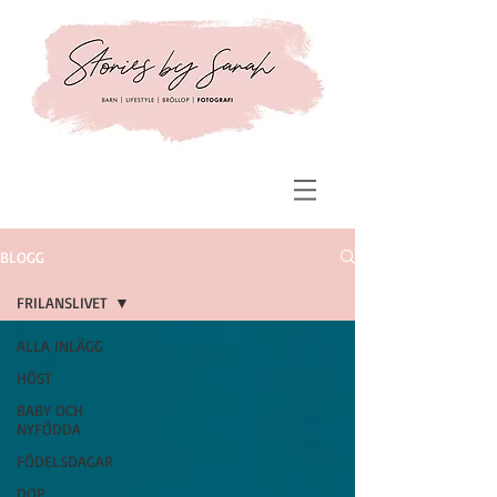
BLOGG
FRILANSLIVET
ALLA INLÄGG
HÖST
BABY OCH
NYFÖDDA
FÖDELSDAGAR
DOP