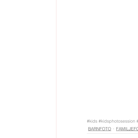
#kids
#kidsphotosession
BARNFOTO
FAMILJEF