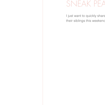
SNEAK PE
BARNFOTO
GRAVIDFOTO
I just want to quickly shar
their siblings this weeke
SVERIGE
BRÖLLOP
VINTE