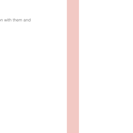
OTO
SOMMAR
ion with them and 