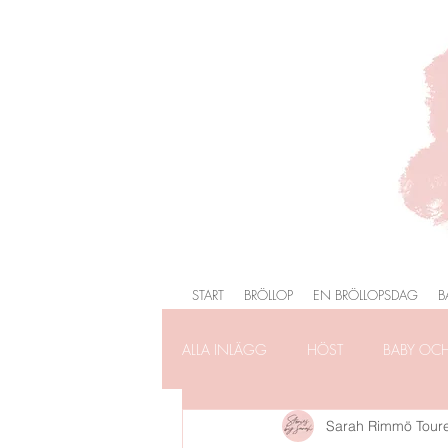
START
BRÖLLOP
EN BRÖLLOPSDAG
B
ALLA INLÄGG
HÖST
BABY OC
Sarah Rimmö Tour
FÖRLOVNING
FAMILJEFOTOG