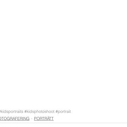
#kidsportraits
#kidsphotoshoot
#portrait
OTOGRAFERING
PORTRÄTT