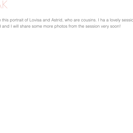
AK
MGF
UTOMHUSFOTO
PORTRÄTT
VÅR
STUDIOF
e this portrait of Lovisa and Astrid, who are cousins. I ha a lovely sess
nd and I will share some more photos from the session very soon!
R
WORKSHOPS