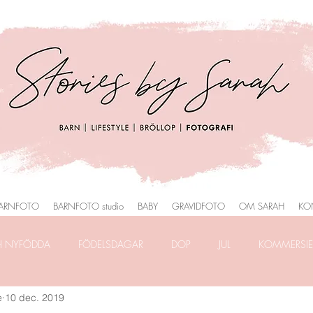
ARNFOTO
BARNFOTO studio
BABY
GRAVIDFOTO
OM SARAH
KO
H NYFÖDDA
FÖDELSDAGAR
DOP
JUL
KOMMERSIEL
e
10 dec. 2019
RAFERING
FRILANSLIVET
FOTOGRAFERING i PARK
HEMM