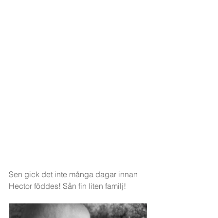
Sen gick det inte m
å
nga dagar innan 
Hector föddes! S
å
n fin liten familj!