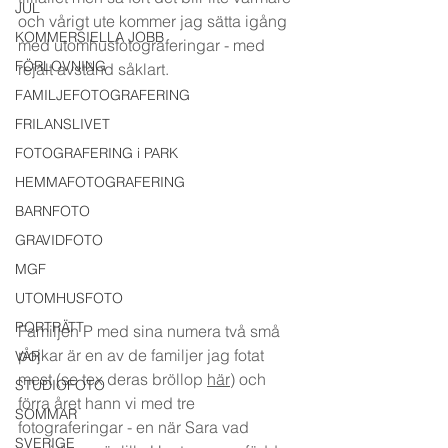
JUL
och v
å
rigt ute kommer jag s
ä
tta igång 
KOMMERSIELLA JOBB
med utomhusfotograferingar - med 
FÖRLOVNING
rejält avstånd såklart. 
FAMILJEFOTOGRAFERING
FRILANSLIVET
FOTOGRAFERING i PARK
HEMMAFOTOGRAFERING
BARNFOTO
GRAVIDFOTO
MGF
UTOMHUSFOTO
PORTRÄTT
Familjen P med sina numera tv
å
 sm
å
pojkar 
är en av de familjer jag fotat 
VÅR
mest (se tex deras bröllop 
här
)
 och 
STUDIOFOTO
förra året hann vi med tre 
SOMMAR
fotograferingar - en när Sara vad 
SVERIGE