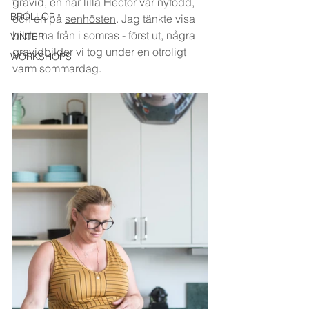
gravid, en när lilla Hector var nyfödd, 
BRÖLLOP
och en på 
senhösten
. Jag tänkte visa 
bilderna från i somras - först ut, några 
VINTER
gravidbilder vi tog under en otroligt 
WORKSHOPS
varm sommardag.