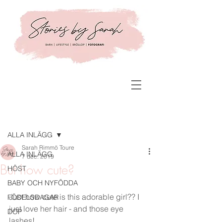
Inlägg
ALLA INLÄGG
Sarah Rimmö Toure
ALLA INLÄGG
7 dec. 2019
But how cute?
HÖST
BABY OCH NYFÖDDA
Just how cute is this adorable girl?? I 
FÖDELSDAGAR
just love her hair - and those eye 
DOP
lashes!