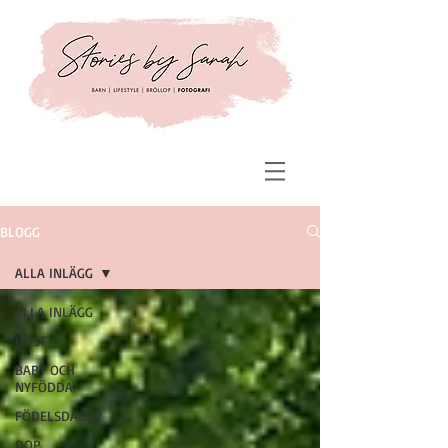
BLOGG
ALLA INLÄGG
ALLA INLÄGG
HÖST
BABY OCH
NYFÖDDA
FÖDELSDAGAR
DOP