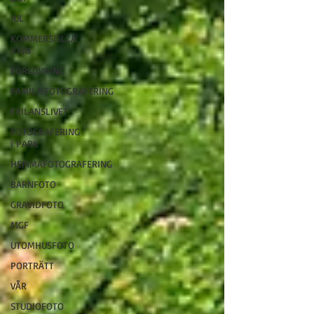
JUL
KOMMERSIELLA
JOBB
FÖRLOVNING
FAMILJEFOTOGRAFERING
FRILANSLIVET
FOTOGRAFERING
i PARK
HEMMAFOTOGRAFERING
BARNFOTO
GRAVIDFOTO
MGF
UTOMHUSFOTO
PORTRÄTT
VÅR
STUDIOFOTO