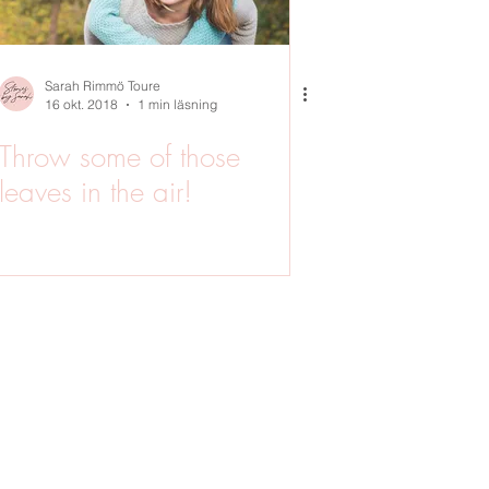
Sarah Rimmö Toure
16 okt. 2018
1 min läsning
Throw some of those
leaves in the air!