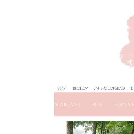
START
BRÖLLOP
EN BRÖLLOPSDAG
B
ALLA INLÄGG
HÖST
BABY OC
FÖRLOVNING
FAMILJEFOTOG