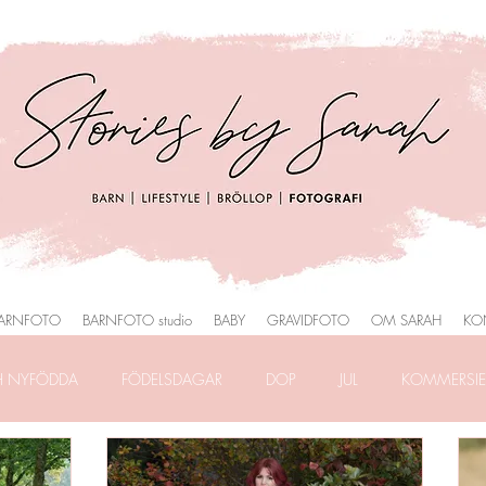
ARNFOTO
BARNFOTO studio
BABY
GRAVIDFOTO
OM SARAH
KO
H NYFÖDDA
FÖDELSDAGAR
DOP
JUL
KOMMERSIEL
RAFERING
FRILANSLIVET
FOTOGRAFERING i PARK
HEMM