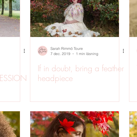
MGF
UTOMHUSFOTO
PORTRÄTT
VÅR
STUDIOF
R
WORKSHOPS
Sarah Rimmö Toure
7 dec. 2019
1 min läsning
If in doubt, bring a feather
ESSION
headpiece