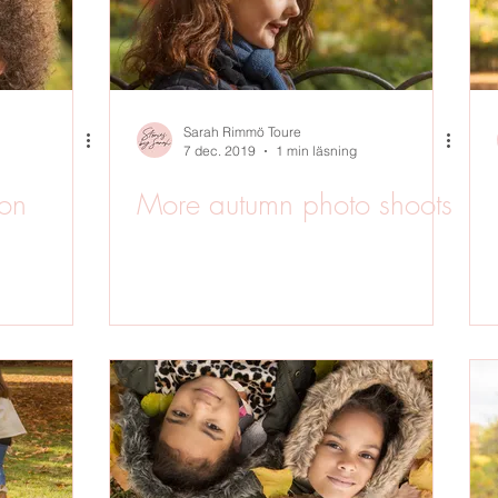
Sarah Rimmö Toure
7 dec. 2019
1 min läsning
ion
More autumn photo shoots