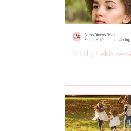
Sarah Rimmö Toure
7 dec. 2019
1 min läsning
A Hilly Fields sess