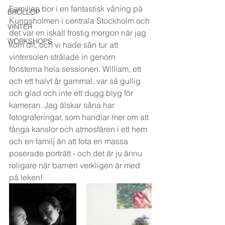
Familjen bor i en fantastisk våning på 
BRÖLLOP
Kungsholmen i centrala Stockholm och 
VINTER
det var en iskall frostig morgon när jag 
WORKSHOPS
kom dit, och vi hade sån tur att 
vintersolen strålade in genom 
fönsterna hela sessionen. William, ett 
och ett halvt år gammal, var så gullig 
och glad och inte ett dugg blyg för 
kameran. Jag älskar såna har 
fotograferingar, som handlar mer om att 
fånga kanslor och atmosfären i ett hem 
och en familj än att fota en massa 
poserade porträtt - och det är ju ännu 
roligare när barnen verkligen är med 
på leken!