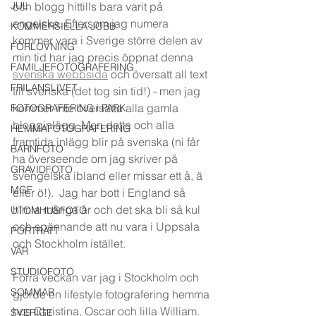
JUL
och blogg hittills bara varit på 
engelska. Eftersom jag numera 
KOMMERSIELLA JOBB
kommer vara i Sverige större delen av 
FÖRLOVNING
min tid har jag precis öppnat denna 
FAMILJEFOTOGRAFERING
svenska webbsida
 och översatt all text 
FRILANSLIVET
till svenska (det tog sin tid!) - men jag 
kommer inte översätta alla gamla 
FOTOGRAFERING i PARK
blogginlägg. Men detta och alla 
HEMMAFOTOGRAFERING
framtida inlägg blir på svenska (ni får 
BARNFOTO
ha överseende om jag skriver på 
GRAVIDFOTO
svengelska ibland eller missar ett å, ä 
MGF
eller ö!).  Jag har bott i England så 
himla många år och det ska bli så kul 
UTOMHUSFOTO
och spännande att nu vara i Uppsala 
PORTRÄTT
och Stockholm istället. 
VÅR
STUDIOFOTO
Förra veckan var jag i Stockholm och 
SOMMAR
gjorde en lifestyle fotografering hemma 
hos Christina, Oscar och lilla William. 
SVERIGE