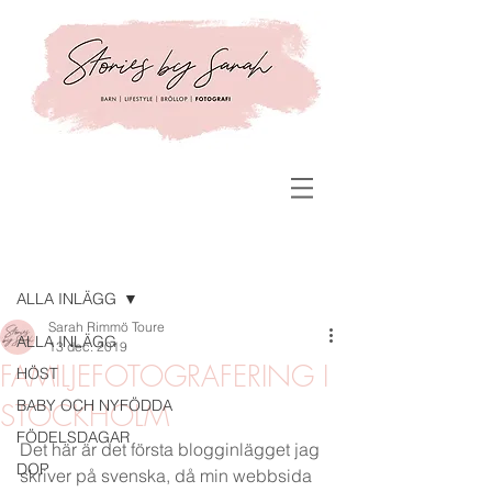
Inlägg
ALLA INLÄGG
Sarah Rimmö Toure
ALLA INLÄGG
13 dec. 2019
FAMILJEFOTOGRAFERING I
HÖST
BABY OCH NYFÖDDA
STOCKHOLM
FÖDELSDAGAR
Det här är det första blogginlägget jag 
DOP
skriver på svenska, då min webbsida 