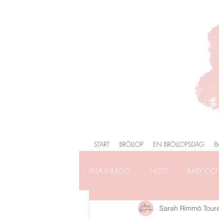
START
BRÖLLOP
EN BRÖLLOPSDAG
B
ALLA INLÄGG
HÖST
BABY OC
Sarah Rimmö Tour
FÖRLOVNING
FAMILJEFOTOG