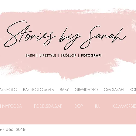
ARNFOTO
BARNFOTO studio
BABY
GRAVIDFOTO
OM SARAH
KO
H NYFÖDDA
FÖDELSDAGAR
DOP
JUL
KOMMERSIEL
e
7 dec. 2019
RAFERING
FRILANSLIVET
FOTOGRAFERING i PARK
HEMM