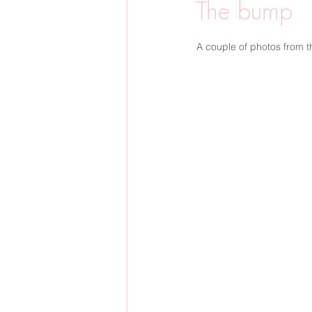
The bump
BARNFOTO
GRAVIDFOTO
A couple of photos from 
SVERIGE
BRÖLLOP
VINTE