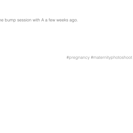
MGF
UTOMHUSFOTO
PORTRÄTT
VÅR
STUDIOF
the bump session with A a few weeks ago. 
R
WORKSHOPS
#pregnancy
#maternityphotoshoot