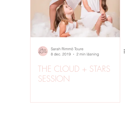
MGF
UTOMHUSFOTO
PORTRÄTT
VÅR
STUDIOF
R
WORKSHOPS
Sarah Rimmö Toure
8 dec. 2019
2 min läsning
THE CLOUD + STARS
SESSION