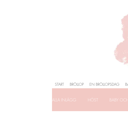
START
BRÖLLOP
EN BRÖLLOPSDAG
B
ALLA INLÄGG
HÖST
BABY OC
FÖRLOVNING
FAMILJEFOTOG