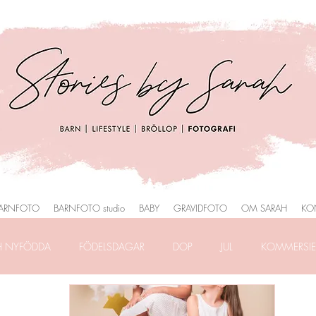
ARNFOTO
BARNFOTO studio
BABY
GRAVIDFOTO
OM SARAH
KO
H NYFÖDDA
FÖDELSDAGAR
DOP
JUL
KOMMERSIEL
RAFERING
FRILANSLIVET
FOTOGRAFERING i PARK
HEMM