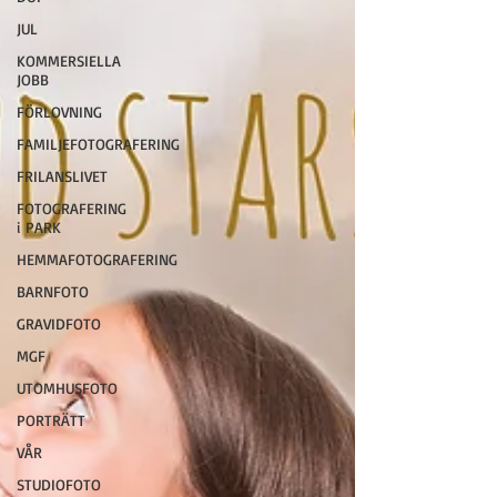
JUL
KOMMERSIELLA
JOBB
FÖRLOVNING
FAMILJEFOTOGRAFERING
FRILANSLIVET
FOTOGRAFERING
i PARK
HEMMAFOTOGRAFERING
BARNFOTO
GRAVIDFOTO
MGF
UTOMHUSFOTO
PORTRÄTT
VÅR
STUDIOFOTO