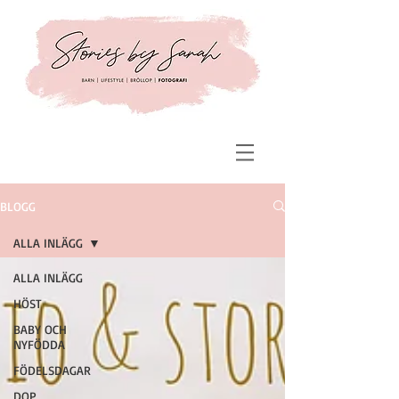
BLOGG
ALLA INLÄGG
ALLA INLÄGG
HÖST
BABY OCH
NYFÖDDA
FÖDELSDAGAR
DOP