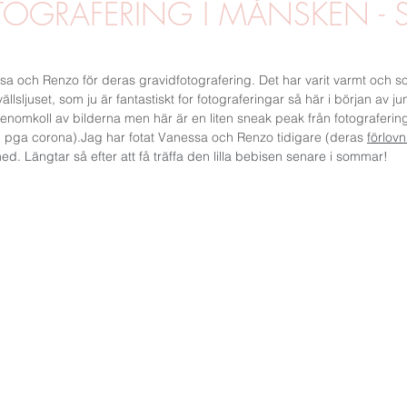
TOGRAFERING I MÅNSKEN - 
MGF
UTOMHUSFOTO
PORTRÄTT
VÅR
STUDIOF
ssa och Renzo f
ö
r deras gravidfotografering. Det har varit varmt och so
vällsljuset, som ju 
ä
r fantastiskt for fotograferingar s
å
 h
ä
r i början av ju
enomkoll av bilderna men h
ä
r 
ä
r en liten sneak peak fr
ån fotografering
R
WORKSHOPS
 pga corona).Jag har fotat Vanessa och Renzo tidigare (deras 
f
örlovn
med. Längtar s
å
 efter att f
å
 träffa den lilla bebisen senare i sommar!