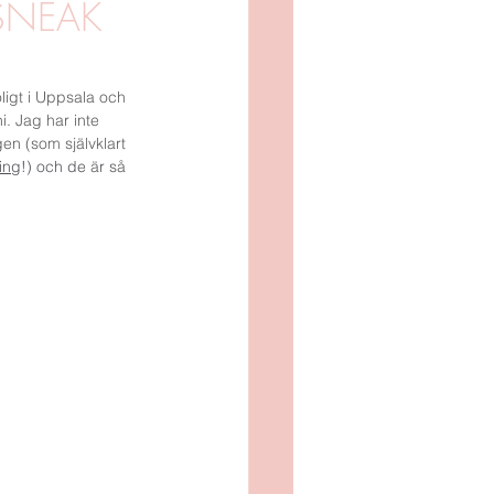
SNEAK
OTO
SOMMAR
ligt i Uppsala och 
ni. Jag har inte 
en (som självklart 
ing
!) och de 
ä
r s
å