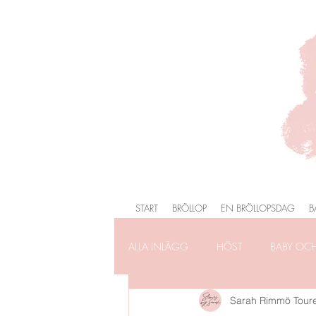
START
BRÖLLOP
EN BRÖLLOPSDAG
B
ALLA INLÄGG
HÖST
BABY OC
Sarah Rimmö Tour
FÖRLOVNING
FAMILJEFOTOG