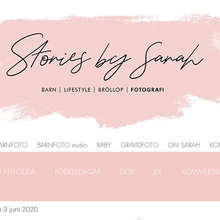
ARNFOTO
BARNFOTO studio
BABY
GRAVIDFOTO
OM SARAH
KO
H NYFÖDDA
FÖDELSDAGAR
DOP
JUL
KOMMERSIEL
e
3 juni 2020
RAFERING
FRILANSLIVET
FOTOGRAFERING i PARK
HEMM