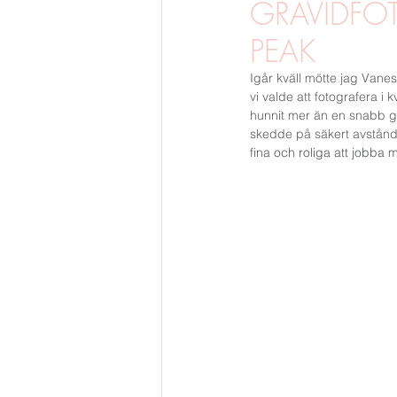
GRAVIDFO
PEAK
BARNFOTO
GRAVIDFOTO
Igår kv
ä
ll m
ö
tte jag Vane
vi valde att fotografera i k
hunnit mer 
ä
n en snabb g
SVERIGE
BRÖLLOP
VINTE
skedde på säkert avstånd
fina och roliga att jobba 